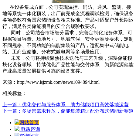
在设备集成方面，公司实现温控、消防、通风、监测、接
地等系统一体化预装，出厂前完成全流程调试检测，确保设备
各项参数符合国家储能设备相关标准。产品可适配户外长期运
行，满足各类储能项目的安全合规验收要求。
同时，公司结合市场细分需求，完善定制化服务体系。可
根据项目容量、场地尺寸、地域气候、安全标准等要求，定制
不同规格、不同功能的储能集装箱产品，适配集中式储能电
站、工商业储能、分布式微电网等多场景应用。
未来，公司将持续聚焦技术迭代与工艺升级，深耕储能模
块化设备领域，持续优化产品性能与交付体系，为新能源储能
产业高质量发展提供可靠的设备支撑。
来源：http://www.lsjzmk.com/news1094894.html
相关标签：
上一篇：优化交付与服务体系，助力储能项目高效落地运营
下一篇：多场景需求释放，储能集装箱适配分布式储能新赛道
网站首页
电话咨询
咨询留言