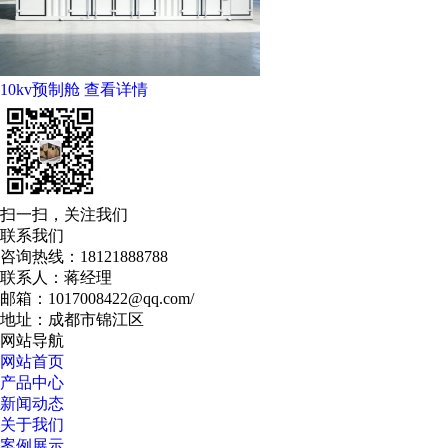
10kv预制舱
查看详情
扫一扫，关注我们
联系我们
咨询热线：
18121888788
联系人：蒋经理
邮箱：1017008422@qq.com/
地址：成都市锦江区
网站导航
网站首页
产品中心
新闻动态
关于我们
案例展示