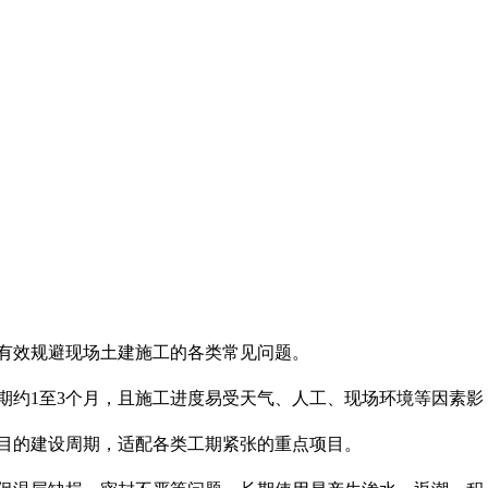
有效规避现场土建施工的各类常见问题。
约1至3个月，且施工进度易受天气、人工、现场环境等因素影
目的建设周期，适配各类工期紧张的重点项目。