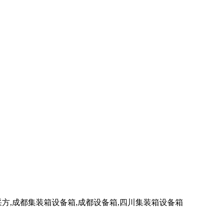
,成都集装箱设备箱,成都设备箱,四川集装箱设备箱