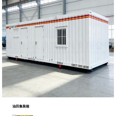
油田集装箱