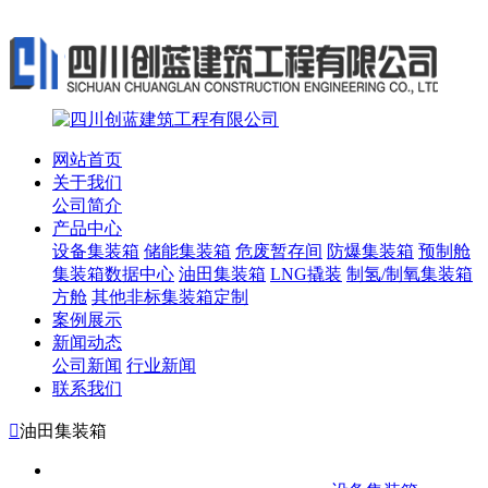
网站首页
关于我们
公司简介
产品中心
设备集装箱
储能集装箱
危废暂存间
防爆集装箱
预制舱
集装箱数据中心
油田集装箱
LNG撬装
制氢/制氧集装箱
方舱
其他非标集装箱定制
案例展示
新闻动态
公司新闻
行业新闻
联系我们

油田集装箱