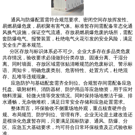
通风与防爆配置需符合规范要求。密闭空间存放挥发性、
易燃易爆危废，易积聚有害气体。标准暂存间需配备常态化通
风换气设施，保证空气流通。存放易燃易爆危废的场所，需配
套防爆电气、报警装置，杜绝电气火花引发的安全风险，满足
安全生产基本规范。
分区存放与标识体系必不可少。企业大多存在多品类危废
共存情况，验收要求必须做到分类存放、固液分离、干湿分
离。同时墙面、存放区域需张贴清晰规范的危废标识、警示标
语、周知卡，明确危废类别、危害特性、处置方式，杜绝混
存、乱堆等违规现象。
应急防护与基础配套需齐全到位。合规暂存间需配备应急
托盘、吸附材料、消防器材、防护用品等应急物资，用于应对
物料泄漏、轻微火情等突发情况。同时保持场地整洁干燥、排
水通畅，无杂物堆积，满足日常安全存储和应急处置需求。
整体而言，环保验收不侧重场地外观，重点核查硬件合
规、布局规范、防护到位、管理有序。企业无论是土建改造还
是模块化危废暂存间，只要满足国标防渗、通风、防爆、分
区、应急五大基础要求，均可符合日常环保核查及正式验收标
准。